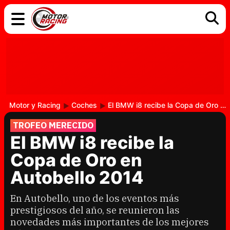
COCHES
ELÉCTRICOS
DGT
TECNOLOGÍA
MOTOS
MOTOGP
RACING
Motor y Racing
Coches
El BMW i8 recibe la Copa de Oro en Autobello 2014
TROFEO MERECIDO
El BMW i8 recibe la
Copa de Oro en
Autobello 2014
En Autobello, uno de los eventos más
prestigiosos del año, se reunieron las
novedades más importantes de los mejores