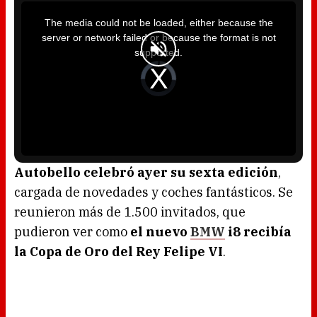
T
h
i
The media could not be loaded, either because the
s
i
server or network failed or because the format is not
s
a
supported.
m
o
d
V
a
i
l
d
w
e
i
o
n
P
d
l
o
a
w
y
.
e
r
i
s
l
o
Autobello celebró ayer su sexta edición
,
a
d
cargada de novedades y coches fantásticos. Se
i
n
g
reunieron más de 1.500 invitados, que
.
pudieron ver como
el nuevo
BMW
i8 recibía
la Copa de Oro del Rey Felipe VI
.