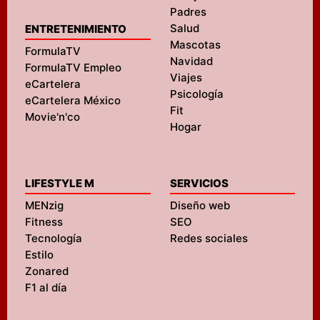
Padres
Salud
ENTRETENIMIENTO
Mascotas
FormulaTV
Navidad
FormulaTV Empleo
Viajes
eCartelera
Psicología
eCartelera México
Fit
Movie'n'co
Hogar
LIFESTYLE M
SERVICIOS
MENzig
Diseño web
Fitness
SEO
Tecnología
Redes sociales
Estilo
Zonared
F1 al día