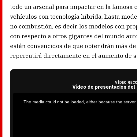
todo un arsenal para impactar en la famosa
vehículos con tecnología híbrida, hasta mode
no combustión, es decir, los modelos con prop
con respecto a otros gigantes del mundo aut
están convencidos de que obtendrán más de 
repercutirá directamente en el aumento de su
VÍDEO REC
Vídeo de presentación del
T
h
i
The media could not be loaded, either because the server 
s
i
s
a
m
o
d
a
l
w
i
n