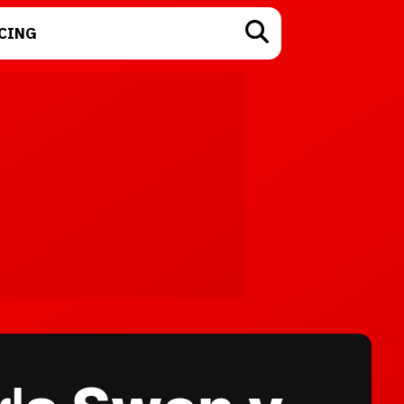
CING
TECNOLOGÍA