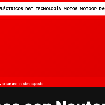
ELÉCTRICOS
DGT
TECNOLOGÍA
MOTOS
MOTOGP
RA
DGT
RACING
crean una edición especial