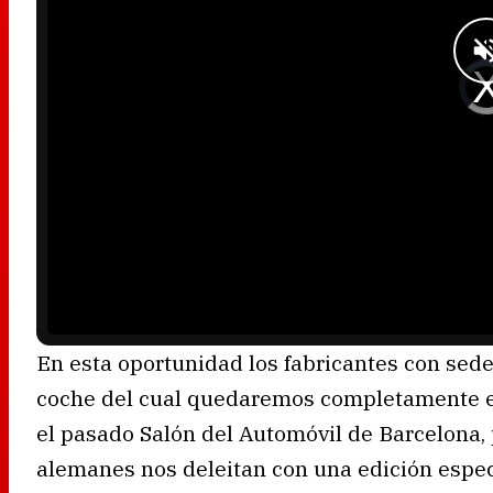
d
o
w
.
V
i
d
e
o
P
l
a
y
e
r
i
s
l
o
a
d
i
n
g
.
En esta oportunidad los fabricantes con se
coche del cual quedaremos completamente e
el pasado Salón del Automóvil de Barcelona, 
alemanes nos deleitan con una edición espec