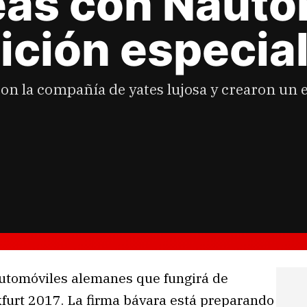
as con Nautor
ición especia
on la compañía de yates lujosa y crearon un e
automóviles alemanes que fungirá de
kfurt 2017. La firma bávara está preparando