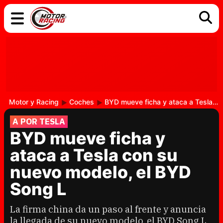
COCHES
ELÉCTRICOS
DGT
TECNOLOGÍA
MOTOS
MOTOGP
RACING
Motor y Racing
Coches
BYD mueve ficha y ataca a Tesla con su nuevo modelo, el BYD Song L
A POR TESLA
BYD mueve ficha y
ataca a Tesla con su
nuevo modelo, el BYD
Song L
La firma china da un paso al frente y anuncia
la llegada de su nuevo modelo, el BYD Song L