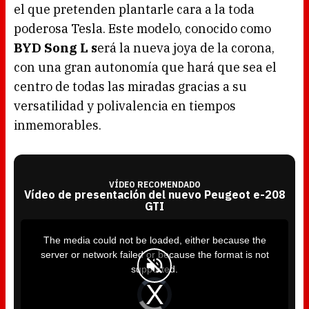
el que pretenden plantarle cara a la toda
poderosa Tesla. Este modelo, conocido como
BYD Song L s
erá la nueva joya de la corona,
con una gran autonomía que hará que sea el
centro de todas las miradas gracias a su
versatilidad y polivalencia en tiempos
inmemorables.
VÍDEO RECOMENDADO
Vídeo de presentación del nuevo Peugeot e-208
GTI
T
h
i
The media could not be loaded, either because the
s
i
server or network failed or because the format is not
s
a
supported.
m
o
d
V
a
i
l
d
w
e