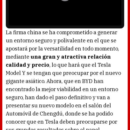
i
o
n
P
d
l
o
a
w
y
.
e
r
i
s
l
o
La firma china se ha comprometido a generar
a
d
un entorno seguro y polivalente en el que se
i
n
g
apostará por la versatilidad en todo momento,
.
mediante
una gran y atractiva relación
calidad y precio
, lo que hará que el Tesla
Model Y se tengan que preocupar por el nuevo
gigante asiático. Ahora, que en BYD han
encontrado la mejor viabilidad en un entorno
seguro, han dado el paso definitivo y van a
presentar su nuevo modelo en el salón del
Automóvil de Chengdú, donde se ha podido
conocer que en Tesla deben preocuparse por
sus grandes resultados sobre el papel.