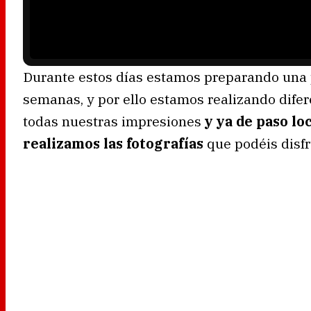
d
i
n
g
.
Durante estos días estamos preparando una p
semanas, y por ello estamos realizando dife
todas nuestras impresiones
y ya de paso lo
realizamos las fotografías
que podéis disfr