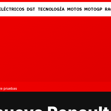
ELÉCTRICOS
DGT
TECNOLOGÍA
MOTOS
MOTOGP
RA
DGT
RACING
de pruebas