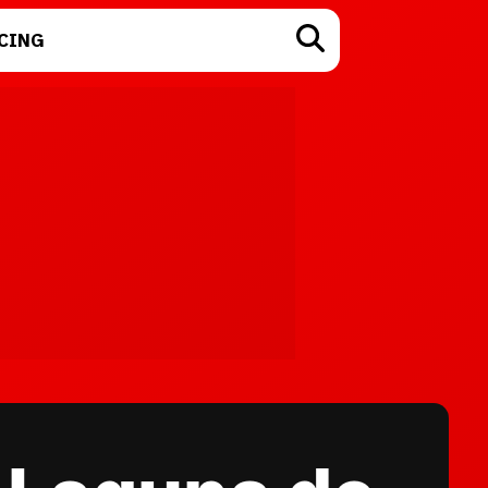
CING
TECNOLOGÍA