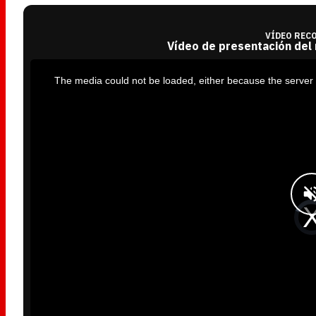
VÍDEO REC
Vídeo de presentación del
T
h
i
The media could not be loaded, either because the server 
s
i
s
a
m
o
d
a
l
w
i
n
d
o
w
.
V
i
d
e
o
P
l
a
y
e
r
i
s
l
o
a