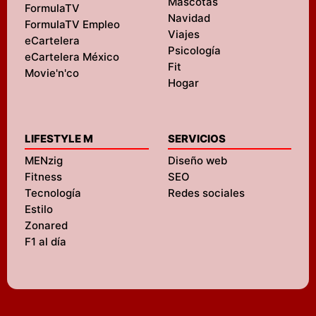
Mascotas
FormulaTV
Navidad
FormulaTV Empleo
Viajes
eCartelera
Psicología
eCartelera México
Fit
Movie'n'co
Hogar
LIFESTYLE M
SERVICIOS
MENzig
Diseño web
Fitness
SEO
Tecnología
Redes sociales
Estilo
Zonared
F1 al día