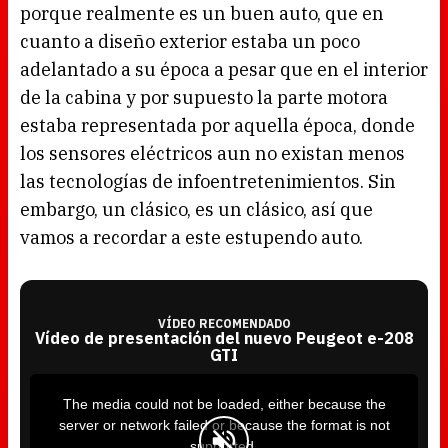
porque realmente es un buen auto, que en
cuanto a diseño exterior estaba un poco
adelantado a su época a pesar que en el interior
de la cabina y por supuesto la parte motora
estaba representada por aquella época, donde
los sensores eléctricos aun no existan menos
las tecnologías de infoentretenimientos. Sin
embargo, un clásico, es un clásico, así que
vamos a recordar a este estupendo auto.
VÍDEO RECOMENDADO
Vídeo de presentación del nuevo Peugeot e-208
GTI
T
h
i
The media could not be loaded, either because the
s
i
server or network failed or because the format is not
s
a
supported.