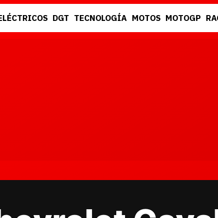
ELÉCTRICOS
DGT
TECNOLOGÍA
MOTOS
MOTOGP
RA
DGT
RACING