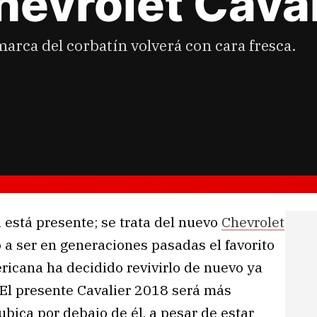
hevrolet Cava
marca del corbatín volverá con cara fresca.
 está presente; se trata del nuevo
Chevrolet
 a ser en generaciones pasadas el favorito
ricana ha decidido revivirlo de nuevo ya
El presente Cavalier 2018 será más
ubica por debajo de él, a pesar de estar