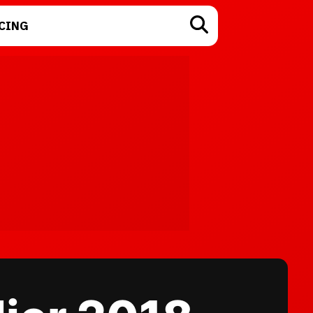
CING
TECNOLOGÍA