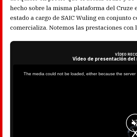
hecho sobre la misma plataforma del Cruze e
estado a cargo de SAIC Wuling en conjunto c
comercializa. Notemos las prestaciones con 
VÍDEO REC
Vídeo de presentación del
T
h
i
The media could not be loaded, either because the server 
s
i
s
a
m
o
d
a
l
w
i
n
d
o
w
.
V
i
d