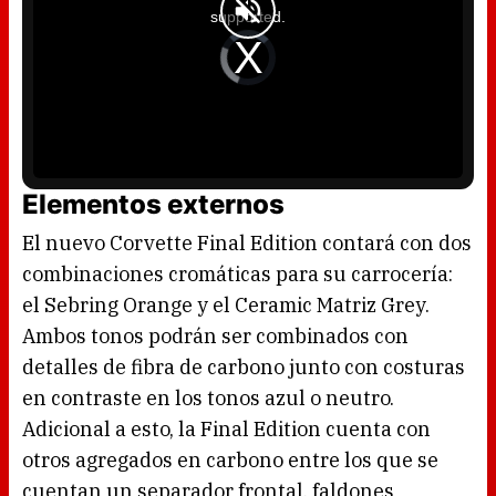
a
supported.
m
o
d
V
a
i
l
d
w
e
i
o
n
P
d
l
o
a
w
y
.
e
r
i
s
l
Elementos externos
o
a
d
i
El nuevo Corvette Final Edition contará con dos
n
g
.
combinaciones cromáticas para su carrocería:
el Sebring Orange y el Ceramic Matriz Grey.
Ambos tonos podrán ser combinados con
detalles de fibra de carbono junto con costuras
en contraste en los tonos azul o neutro.
Adicional a esto, la Final Edition cuenta con
otros agregados en carbono entre los que se
cuentan un separador frontal, faldones