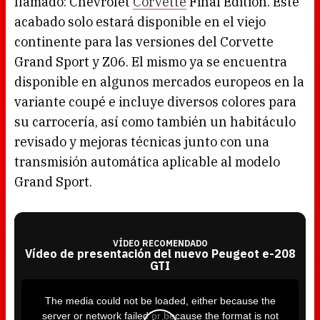
llamado: Chevrolet
Corvette
Final Edition. Este
acabado solo estará disponible en el viejo
continente para las versiones del Corvette
Grand Sport y Z06. El mismo ya se encuentra
disponible en algunos mercados europeos en la
variante coupé e incluye diversos colores para
su carrocería, así como también un habitáculo
revisado y mejoras técnicas junto con una
transmisión automática aplicable al modelo
Grand Sport.
VÍDEO RECOMENDADO
Vídeo de presentación del nuevo Peugeot e-208
GTI
T
h
i
The media could not be loaded, either because the
s
i
server or network failed or because the format is not
s