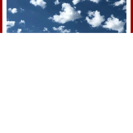
No es tu imaginación
¿Ves caras en enchufes, coches o
nubes? Tiene explicación