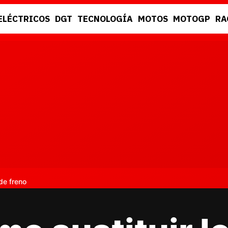
ELÉCTRICOS
DGT
TECNOLOGÍA
MOTOS
MOTOGP
RA
DGT
RACING
de freno