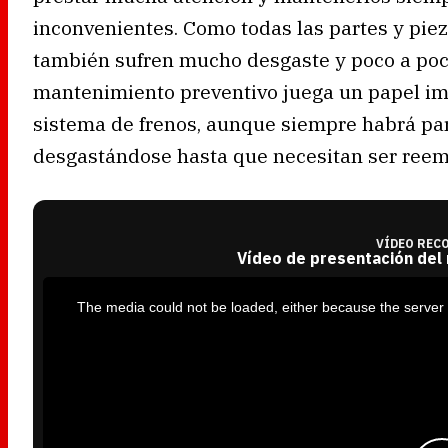
inconvenientes. Como todas las partes y pie
también sufren mucho desgaste y poco a poco 
mantenimiento preventivo juega un papel im
sistema de frenos, aunque siempre habrá par
desgastándose hasta que necesitan ser reem
VÍDEO REC
Vídeo de presentación del
T
h
i
The media could not be loaded, either because the server 
s
i
s
a
m
o
d
a
l
w
i
n
d
o