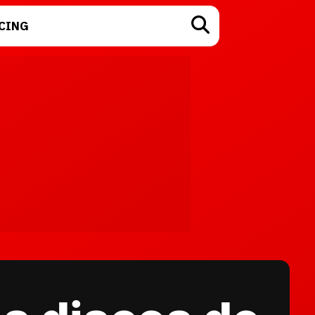
CING
TECNOLOGÍA