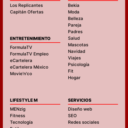
Los Replicantes
Bekia
Capitán Ofertas
Moda
Belleza
Pareja
Padres
Salud
ENTRETENIMIENTO
Mascotas
FormulaTV
Navidad
FormulaTV Empleo
Viajes
eCartelera
Psicología
eCartelera México
Fit
Movie'n'co
Hogar
LIFESTYLE M
SERVICIOS
MENzig
Diseño web
Fitness
SEO
Tecnología
Redes sociales