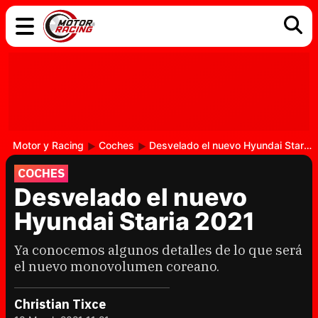
COCHES
ELÉCTRICOS
DGT
TECNOLOGÍA
MOTOS
MOTOGP
RACING
Motor y Racing
Coches
Desvelado el nuevo Hyundai Staria 2021
COCHES
Desvelado el nuevo
Hyundai Staria 2021
Ya conocemos algunos detalles de lo que será
el nuevo monovolumen coreano.
Christian Tixce