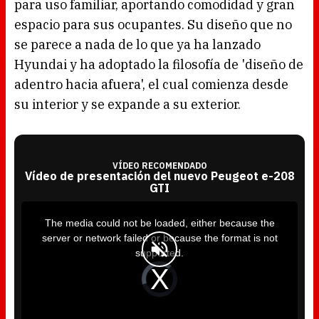
para uso familiar, aportando comodidad y gran
espacio para sus ocupantes. Su diseño que no
se parece a nada de lo que ya ha lanzado
Hyundai y ha adoptado la filosofía de 'diseño de
adentro hacia afuera', el cual comienza desde
su interior y se expande a su exterior.
VÍDEO RECOMENDADO
Vídeo de presentación del nuevo Peugeot e-208
GTI
T
h
i
The media could not be loaded, either because the
s
i
server or network failed or because the format is not
s
a
supported.
m
o
d
V
a
i
l
d
w
e
i
o
n
P
d
l
o
a