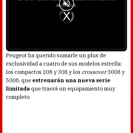
a
supported.
m
o
d
V
a
i
l
d
w
e
i
o
n
P
d
l
o
a
w
y
.
e
r
i
s
l
o
Peugeot ha querido sumarle un plus de
a
d
exclusividad a cuatro de sus modelos estrella:
i
n
g
los compactos 208 y 308 y los
crossover
3008 y
.
5008, que
estrenarán una nueva serie
limitada
que traerá un equipamiento muy
completo.