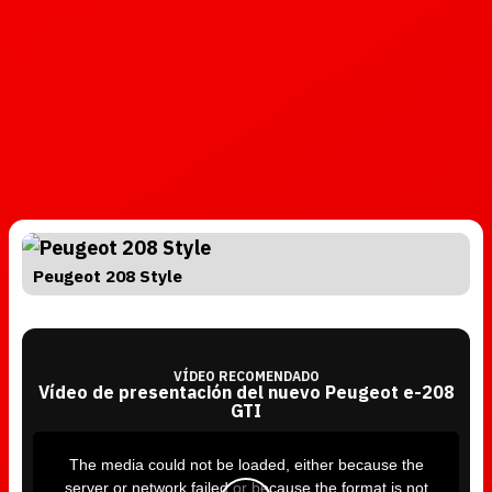
Peugeot 208 Style
VÍDEO RECOMENDADO
Vídeo de presentación del nuevo Peugeot e-208
GTI
T
h
i
The media could not be loaded, either because the
s
i
server or network failed or because the format is not
s