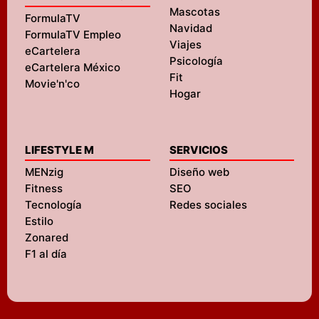
Mascotas
FormulaTV
Navidad
FormulaTV Empleo
Viajes
eCartelera
Psicología
eCartelera México
Fit
Movie'n'co
Hogar
LIFESTYLE M
SERVICIOS
MENzig
Diseño web
Fitness
SEO
Tecnología
Redes sociales
Estilo
Zonared
F1 al día