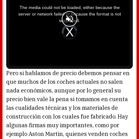
h
i
The media could not be loaded, either because the
s
i
server or network failed or because the format is not
s
a
supported.
m
o
d
V
a
i
l
d
w
e
i
o
n
P
d
l
o
a
w
y
.
e
r
i
s
l
o
Pero si hablamos de precio debemos pensar en
a
d
que muchos de los coches actuales no salen
i
n
g
nada económicos, aunque por lo general su
.
precio bien vale la pena si tomamos en cuenta
las cualidades técnicas y los materiales de
construcción con los cuales fue fabricado. Hay
algunas firmas muy importantes, como por
ejemplo Aston Martin, quienes venden coches