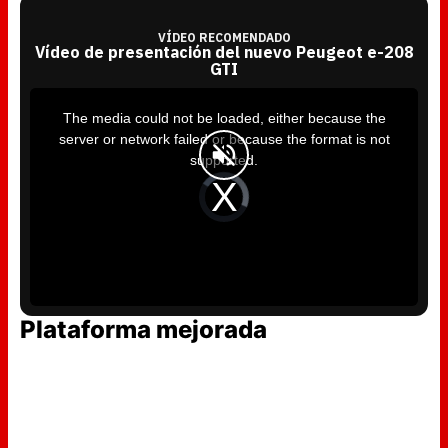
VÍDEO RECOMENDADO
Vídeo de presentación del nuevo Peugeot e-208
GTI
T
h
i
The media could not be loaded, either because the
s
i
server or network failed or because the format is not
s
a
supported.
m
o
d
V
a
i
l
d
w
e
i
o
n
P
d
l
o
a
w
y
.
e
r
i
s
l
Plataforma mejorada
o
a
d
i
n
g
.