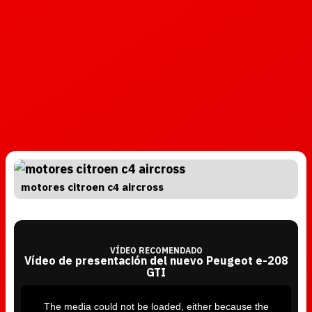
motores citroen c4 aircross
VÍDEO RECOMENDADO
Vídeo de presentación del nuevo Peugeot e-208
GTI
T
h
i
The media could not be loaded, either because the
s