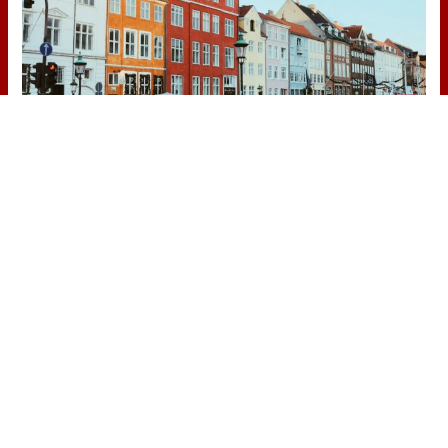
¿De verdad hacen esto?
Costumbres que rompen todos los
esquemas