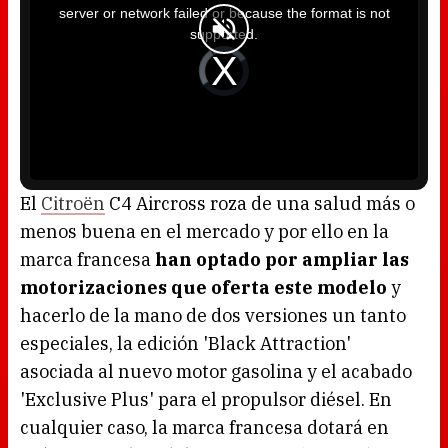
i
server or network failed or because the format is not
s
a
supported.
m
o
d
V
a
i
l
d
w
e
i
o
n
P
d
l
o
a
w
y
.
e
r
i
s
l
o
El
Citroën
C4 Aircross roza de una salud más o
a
d
menos buena en el mercado y por ello en la
i
n
g
marca francesa
han optado por ampliar las
.
motorizaciones que oferta este modelo
y
hacerlo de la mano de dos versiones un tanto
especiales, la edición 'Black Attraction'
asociada al nuevo motor gasolina y el acabado
'Exclusive Plus' para el propulsor diésel. En
cualquier caso, la marca francesa dotará en