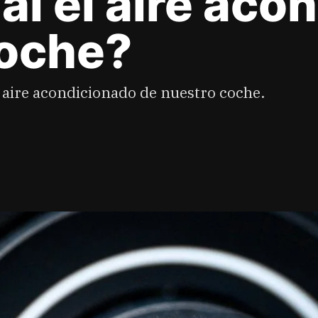
al el aire ac
coche?
l aire acondicionado de nuestro coche.