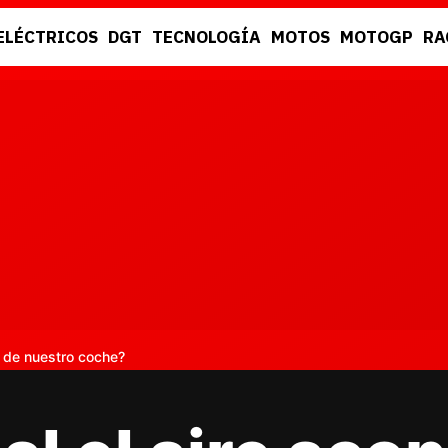
ELÉCTRICOS
DGT
TECNOLOGÍA
MOTOS
MOTOGP
RA
DGT
RACING
o de nuestro coche?