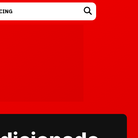
CING
TECNOLOGÍA