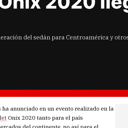
 Onix 2020 lle
neración del sedán para Centroamérica y otro
 ha anunciado en un evento realizado en la
let
Onix 2020 tanto para el país
cados del continente, no así para el