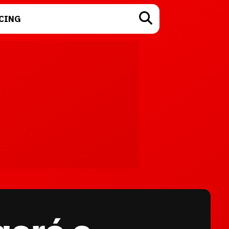
CING
TECNOLOGÍA