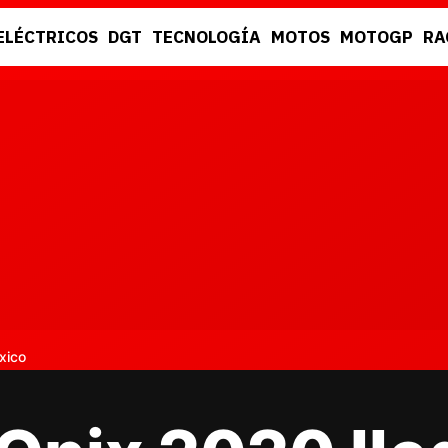
ELÉCTRICOS
DGT
TECNOLOGÍA
MOTOS
MOTOGP
RA
DGT
RACING
xico