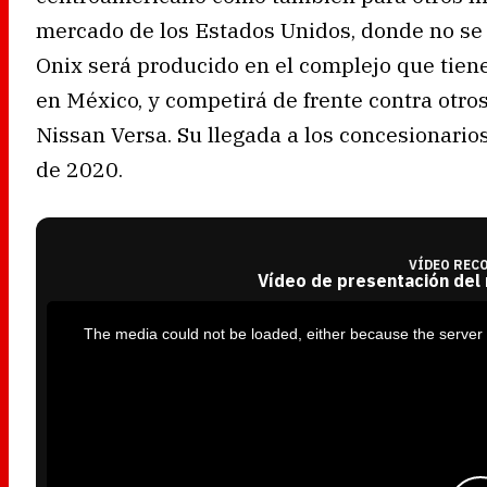
mercado de los Estados Unidos, donde no se t
Onix será producido en el complejo que tiene
en México, y competirá de frente contra otr
Nissan Versa. Su llegada a los concesionarios
de 2020.
VÍDEO REC
Vídeo de presentación del
T
h
i
The media could not be loaded, either because the server 
s
i
s
a
m
o
d
a
l
w
i
n
d
o