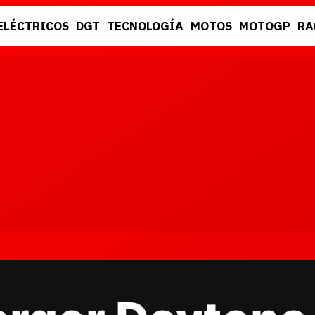
ELÉCTRICOS
DGT
TECNOLOGÍA
MOTOS
MOTOGP
RA
DGT
RACING