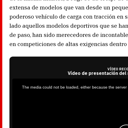
extensa de modelos que van desde un pequeñ
poderoso vehículo de carga con tracción en 
lado aquellos modelos deportivos que se han
de paso, han sido merecedores de incontable
en competiciones de altas exigencias dentro
VÍDEO REC
Vídeo de presentación del
T
h
i
The media could not be loaded, either because the server 
s
i
s
a
m
o
d
a
l
w
i
n
d
o