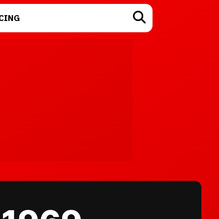
CING
TECNOLOGÍA