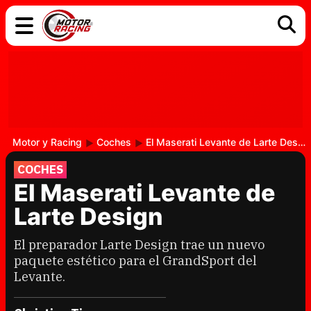
COCHES
ELÉCTRICOS
DGT
TECNOLOGÍA
MOTOS
MOTOGP
RACING
Motor y Racing
Coches
El Maserati Levante de Larte Design
COCHES
El Maserati Levante de
Larte Design
El preparador Larte Design trae un nuevo
paquete estético para el GrandSport del
Levante.