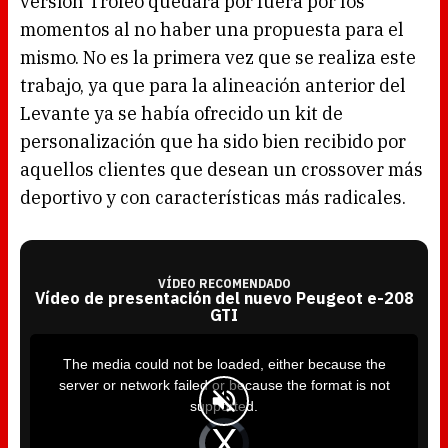
versión Trofeo quedará por fuera por los
momentos al no haber una propuesta para el
mismo. No es la primera vez que se realiza este
trabajo, ya que para la alineación anterior del
Levante ya se había ofrecido un kit de
personalización que ha sido bien recibido por
aquellos clientes que desean un crossover más
deportivo y con características más radicales.
VÍDEO RECOMENDADO
Vídeo de presentación del nuevo Peugeot e-208
GTI
T
h
i
The media could not be loaded, either because the
s
i
server or network failed or because the format is not
s
a
supported.
m
o
d
V
a
i