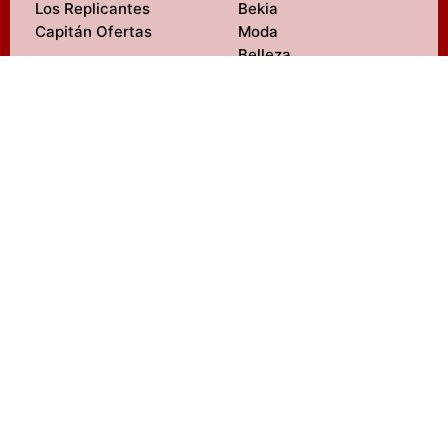
Los Replicantes
Bekia
Capitán Ofertas
Moda
Belleza
Pareja
Padres
Salud
ENTRETENIMIENTO
Mascotas
FormulaTV
Navidad
FormulaTV Empleo
Viajes
eCartelera
Psicología
eCartelera México
Fit
Movie'n'co
Hogar
LIFESTYLE M
SERVICIOS
MENzig
Diseño web
Fitness
SEO
Tecnología
Redes sociales
Estilo