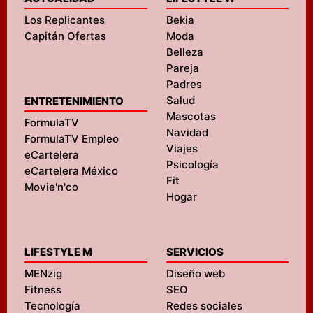
Los Replicantes
Bekia
Capitán Ofertas
Moda
Belleza
Pareja
Padres
Salud
ENTRETENIMIENTO
Mascotas
FormulaTV
Navidad
FormulaTV Empleo
Viajes
eCartelera
Psicología
eCartelera México
Fit
Movie'n'co
Hogar
LIFESTYLE M
SERVICIOS
MENzig
Diseño web
Fitness
SEO
Tecnología
Redes sociales