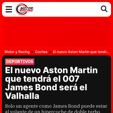
COCHES
ELÉCTRICOS
DGT
TECNOLOGÍA
MOTOS
MOTOGP
RACING
Motor y Racing
Coches
El nuevo Aston Martin que tendrá el 007 James Bond será el Valhalla
DEPORTIVOS
El nuevo Aston Martin
que tendrá el 007
James Bond será el
Valhalla
Solo un agente como James Bond puede estar
al volante de un hipercoche de doble turbo