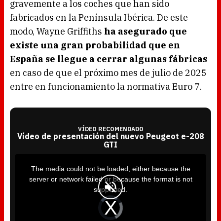
gravemente a los coches que han sido
fabricados en la Península Ibérica. De este
modo, Wayne Griffiths
ha asegurado que
existe una gran probabilidad que en
España se llegue a cerrar algunas fábricas
en caso de que el próximo mes de julio de 2025
entre en funcionamiento la normativa Euro 7.
VÍDEO RECOMENDADO
Vídeo de presentación del nuevo Peugeot e-208
GTI
T
h
i
The media could not be loaded, either because the
s
i
server or network failed or because the format is not
s
a
supported.
m
o
d
V
a
i
l
d
w
e
i
o