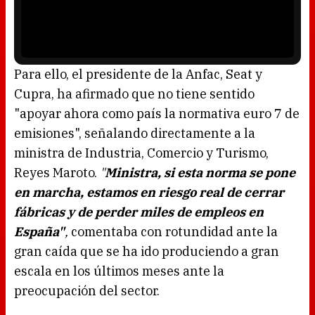
n
P
d
l
o
a
w
y
.
e
r
i
s
l
o
Para ello, el presidente de la Anfac, Seat y
a
d
Cupra, ha afirmado que no tiene sentido
i
n
g
"apoyar ahora como país la normativa euro 7 de
.
emisiones", señalando directamente a la
ministra de Industria, Comercio y Turismo,
Reyes Maroto.
"
Ministra, si esta norma se pone
en marcha, estamos en riesgo real de cerrar
fábricas y de perder miles de empleos en
España"
,
comentaba con rotundidad ante la
gran caída que se ha ido produciendo a gran
escala en los últimos meses ante la
preocupación del sector.