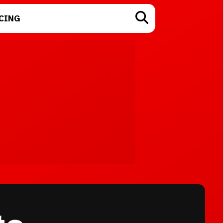
CING
TECNOLOGÍA