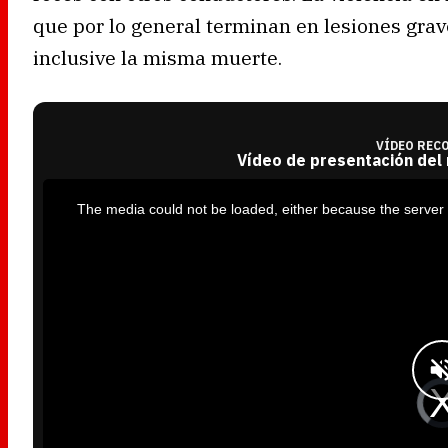
que por lo general terminan en lesiones grav
inclusive la misma muerte.
VÍDEO REC
Vídeo de presentación del
T
h
i
The media could not be loaded, either because the server 
s
i
s
a
m
o
d
a
l
w
i
n
d
o
w
.
V
i
d
e
o
P