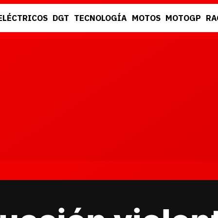
ELÉCTRICOS
DGT
TECNOLOGÍA
MOTOS
MOTOGP
RA
DGT
RACING