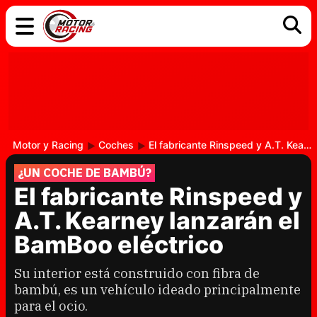
COCHES
ELÉCTRICOS
DGT
TECNOLOGÍA
MOTOS
MOTOGP
RACING
Motor y Racing
Coches
El fabricante Rinspeed y A.T. Kearney lanzarán el BamBoo eléctrico
¿UN COCHE DE BAMBÚ?
El fabricante Rinspeed y
A.T. Kearney lanzarán el
BamBoo eléctrico
Su interior está construido con fibra de
bambú, es un vehículo ideado principalmente
para el ocio.