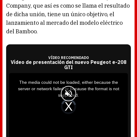
Company, que así es como se llama el resultado
de dicha unión, tiene un único objetivo, el
lanzamiento al mercado del modelo eléctrico
del Bamboo.
VÍDEO RECOMENDADO
Vídeo de presentación del nuevo Peugeot e-208
GTI
T
h
i
The media could not be loaded, either because the
s
i
server or network failed or because the format is not
s
a
supported.
m
o
d
V
a
i
l
d
w
e
i
o
n
P
d
l
o
a
w
y
.
e
r
i