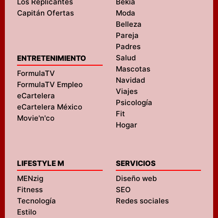
Los Replicantes
Bekia
Capitán Ofertas
Moda
Belleza
Pareja
Padres
Salud
ENTRETENIMIENTO
Mascotas
FormulaTV
Navidad
FormulaTV Empleo
Viajes
eCartelera
Psicología
eCartelera México
Fit
Movie'n'co
Hogar
LIFESTYLE M
SERVICIOS
MENzig
Diseño web
Fitness
SEO
Tecnología
Redes sociales
Estilo