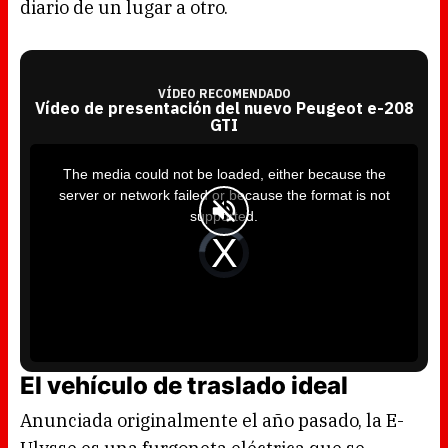
diario de un lugar a otro.
VÍDEO RECOMENDADO
Vídeo de presentación del nuevo Peugeot e-208
GTI
T
h
i
The media could not be loaded, either because the
s
i
server or network failed or because the format is not
s
a
supported.
m
o
d
V
a
i
l
d
w
e
i
o
n
P
d
l
o
a
w
y
.
e
r
i
s
l
El vehículo de traslado ideal
o
a
d
i
Anunciada originalmente el año pasado, la E-
n
g
.