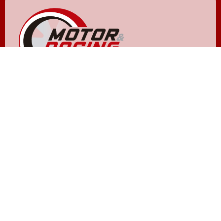
NOXVO © 2011 - 2026
Quiénes somos
Aviso legal
Gestionar cookies y privacidad
Política de privacidad
Política de cookies
Contactar
Publicidad
Hemeroteca
ACTUALIDAD
LIFESTYLE W
Los Replicantes
Bekia
Capitán Ofertas
Moda