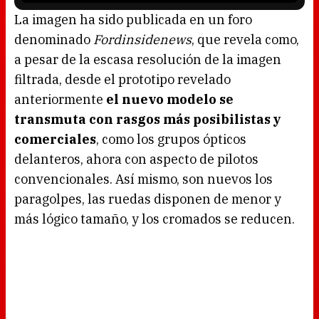
s
l
o
La imagen ha sido publicada en un foro
a
d
denominado
Fordinsidenews
, que revela como,
i
n
g
a pesar de la escasa resolución de la imagen
.
filtrada, desde el prototipo revelado
anteriormente
el nuevo modelo se
transmuta con rasgos más posibilistas y
comerciales
, como los grupos ópticos
delanteros, ahora con aspecto de pilotos
convencionales. Así mismo, son nuevos los
paragolpes, las ruedas disponen de menor y
más lógico tamaño, y los cromados se reducen.