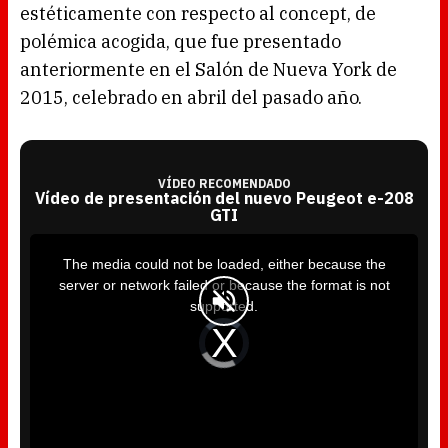
estéticamente con respecto al concept, de
polémica acogida, que fue presentado
anteriormente en el Salón de Nueva York de
2015, celebrado en abril del pasado año.
VÍDEO RECOMENDADO
Vídeo de presentación del nuevo Peugeot e-208
GTI
T
h
i
The media could not be loaded, either because the
s
i
server or network failed or because the format is not
s
a
supported.
m
o
d
V
a
i
l
d
w
e
i
o
n
P
d
l
o
a
w
y
.
e
r
i