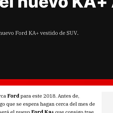
el nuevo KA+ 
nuevo Ford KA+ vestido de SUV.
rca
Ford
para este 2018. Antes de,
lgo que se espera hagan cerca del mes de
 será el nuevo
Ford Ka+
que consigo trae