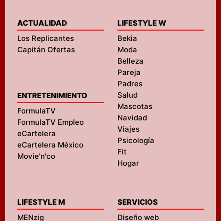
ACTUALIDAD
LIFESTYLE W
Los Replicantes
Bekia
Capitán Ofertas
Moda
Belleza
Pareja
Padres
Salud
ENTRETENIMIENTO
Mascotas
FormulaTV
Navidad
FormulaTV Empleo
Viajes
eCartelera
Psicología
eCartelera México
Fit
Movie'n'co
Hogar
LIFESTYLE M
SERVICIOS
MENzig
Diseño web