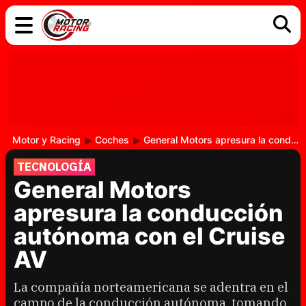
COCHES
ELÉCTRICOS
DGT
TECNOLOGÍA
MOTOS
MOTOGP
RACING
Motor y Racing
Coches
General Motors apresura la conducción autónoma con el Cruise AV
TECNOLOGÍA
General Motors
apresura la conducción
autónoma con el Cruise
AV
La compañía norteamericana se adentra en el
campo de la conducción autónoma, tomando