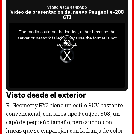
VÍDEO RECOMENDADO
Vídeo de presentación del nuevo Peugeot e-208
GTI
T
h
i
The media could not be loaded, either because the
s
i
server or network failed or because the format is not
s
a
supported.
m
o
d
V
a
i
l
d
w
e
i
o
n
P
d
l
o
a
w
y
.
e
r
i
s
l
Visto desde el exterior
o
a
d
i
El Geometry EX3 tiene un estilo SUV bastante
n
g
.
convencional, con faros tipo Peugeot 308, un
capó de pequeño tamaño, pero ancho, con
líneas que se emparejan con la franja de color