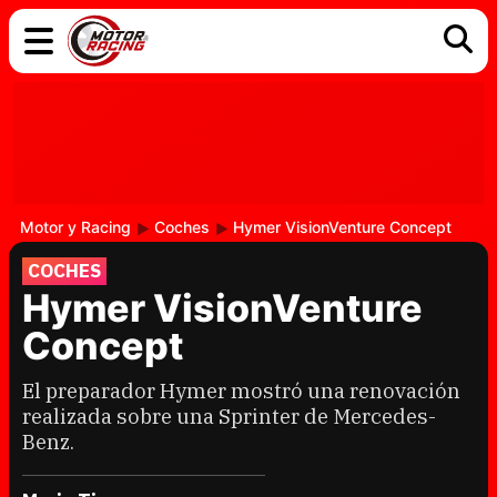
COCHES
ELÉCTRICOS
DGT
TECNOLOGÍA
MOTOS
MOTOGP
RACING
Motor y Racing
Coches
Hymer VisionVenture Concept
COCHES
Hymer VisionVenture
Concept
El preparador Hymer mostró una renovación
realizada sobre una Sprinter de Mercedes-
Benz.