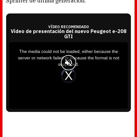
Sprinter de última generación.
VÍDEO RECOMENDADO
Vídeo de presentación del nuevo Peugeot e-208
GTI
T
h
i
The media could not be loaded, either because the
s
i
server or network failed or because the format is not
s
a
supported.
m
o
d
V
a
i
l
d
w
e
i
o
n
P
d
l
o
a
w
y
.
e
r
i
s
l
o
a
d
i
n
g
.