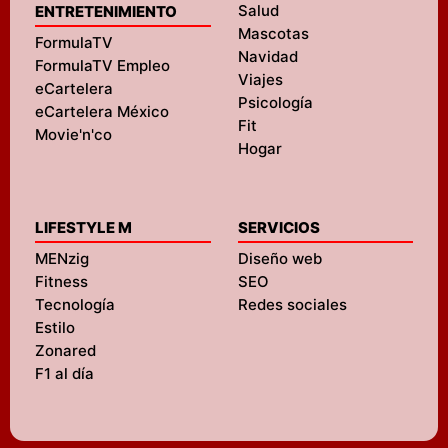
Salud
ENTRETENIMIENTO
Mascotas
FormulaTV
Navidad
FormulaTV Empleo
Viajes
eCartelera
Psicología
eCartelera México
Fit
Movie'n'co
Hogar
LIFESTYLE M
SERVICIOS
MENzig
Diseño web
Fitness
SEO
Tecnología
Redes sociales
Estilo
Zonared
F1 al día