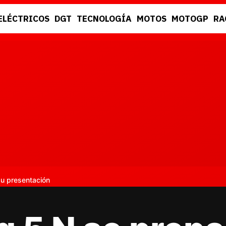
ELÉCTRICOS
DGT
TECNOLOGÍA
MOTOS
MOTOGP
RA
DGT
RACING
su presentación