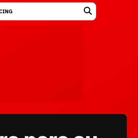
CING
TECNOLOGÍA