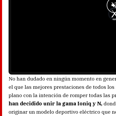
w
.
V
i
d
e
o
P
l
a
y
e
r
i
s
l
o
a
d
i
n
g
.
No han dudado en ningún momento en genera
el que las mejores prestaciones de todos lo
plano con la intención de romper todas las 
han decidido unir la gama Ioniq y N,
donde
originar un modelo deportivo eléctrico que no