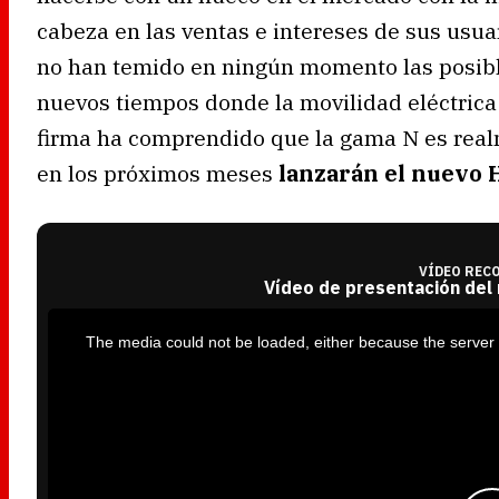
cabeza en las ventas e intereses de sus usua
no han temido en ningún momento las posibl
nuevos tiempos donde la movilidad eléctrica 
firma ha comprendido que la gama N es real
en los próximos meses
lanzarán el nuevo H
VÍDEO REC
Vídeo de presentación del
T
h
i
The media could not be loaded, either because the server 
s
i
s
a
m
o
d
a
l
w
i
n
d
o