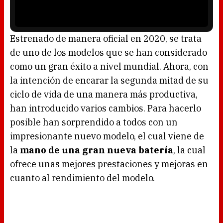
o
a
w
y
.
e
r
i
s
l
o
Estrenado de manera oficial en 2020, se trata
a
d
de uno de los modelos que se han considerado
i
n
g
como un gran éxito a nivel mundial. Ahora, con
.
la intención de encarar la segunda mitad de su
ciclo de vida de una manera más productiva,
han introducido varios cambios. Para hacerlo
posible han sorprendido a todos con un
impresionante nuevo modelo, el cual viene de
la
mano de una gran nueva batería
, la cual
ofrece unas mejores prestaciones y mejoras en
cuanto al rendimiento del modelo.