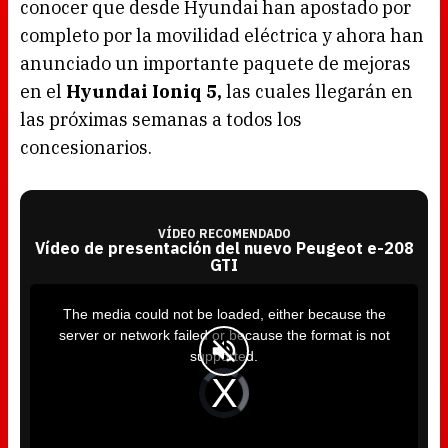
conocer que desde Hyundai han apostado por
completo por la movilidad eléctrica y ahora han
anunciado un importante paquete de mejoras
en el
Hyundai Ioniq 5,
las cuales llegarán en
las próximas semanas a todos los
concesionarios.
VÍDEO RECOMENDADO
Vídeo de presentación del nuevo Peugeot e-208
GTI
T
h
i
The media could not be loaded, either because the
s
i
server or network failed or because the format is not
s
a
supported.
m
o
d
V
a
i
l
d
w
e
i
o
n
P
d
l