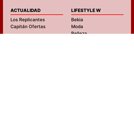
ACTUALIDAD
LIFESTYLE W
Los Replicantes
Bekia
Capitán Ofertas
Moda
Belleza
Pareja
Padres
Salud
ENTRETENIMIENTO
Mascotas
FormulaTV
Navidad
FormulaTV Empleo
Viajes
eCartelera
Psicología
eCartelera México
Fit
Movie'n'co
Hogar
LIFESTYLE M
SERVICIOS
MENzig
Diseño web