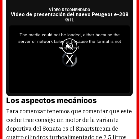
VÍDEO RECOMENDADO
Vídeo de presentación del nuevo Peugeot e-208
GTI
T
h
i
The media could not be loaded, either because the
s
i
server or network failed or because the format is not
s
a
supported.
m
o
d
V
a
i
l
d
w
e
i
o
n
P
d
l
o
a
w
y
.
e
r
i
s
l
Los aspectos mecánicos
o
a
d
i
Para comenzar tenemos que comentar que este
n
g
.
coche trae consigo un motor de la variante
deportiva del Sonata es el Smartstream de
cuatro cilindros turboalimentado de 2.5 litros