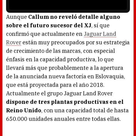
r
i
s
l
o
Aunque
Callum no reveló detalle alguno
a
d
sobre el futuro sucesor del XJ
, sí que
i
n
g
confirmó que actualmente en
Jaguar Land
.
Rover
están muy preocupados por su estrategia
de crecimiento de las marcas, con especial
énfasis en la capacidad productiva, lo que
llevará más que probablemente a la apertura
de la anunciada nueva factoría en Eslovaquia,
que está proyectada para el año 2018.
Actualmente el grupo Jaguar Land Rover
dispone de tres plantas productivas en el
Reino Unido
, con una capacidad total de hasta
650.000 unidades anuales entre todas ellas.