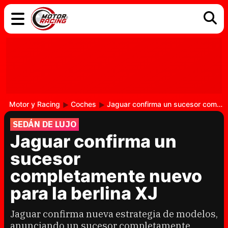
COCHES
ELÉCTRICOS
DGT
TECNOLOGÍA
MOTOS
MOTOGP
RACING
Motor y Racing
Coches
Jaguar confirma un sucesor completamente nuevo para la berlina XJ
SEDÁN DE LUJO
Jaguar confirma un
sucesor
completamente nuevo
para la berlina XJ
Jaguar confirma nueva estrategia de modelos,
anunciando un sucesor completamente