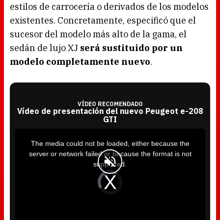
estilos de carrocería o derivados de los modelos
existentes. Concretamente, especificó que el
sucesor del modelo más alto de la gama, el
sedán de lujo XJ
será sustituido por un
modelo completamente nuevo
.
VÍDEO RECOMENDADO
Vídeo de presentación del nuevo Peugeot e-208
GTI
T
h
i
The media could not be loaded, either because the
s
i
server or network failed or because the format is not
s
a
supported.
m
o
d
V
a
i
l
d
w
e
i
o
n
P
d
l
o
a
w
y
.
e