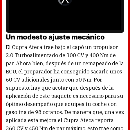
l
d
w
e
i
o
n
P
d
l
o
a
w
y
.
e
r
i
s
l
Un modesto ajuste mecánico
o
a
d
i
El Cupra Ateca trae bajo el capó un propulsor
n
g
.
2.0 Turboalimentado de 300 CV y 400 Nm de
par. Ahora bien, después de un remapeado de la
ECU, el preparador ha conseguido sacarle unos
60 CV adicionales junto con 50 Nm. Por
supuesto, hay que acotar que después de la
aplicación de este paquete es necesario para su
óptimo desempeño que equipes tu coche con
gasolina de 98 octanos. De manera que, una vez
aplicada esta mejora el Cupra Ateca reporta
360 CV y 450 Nm de par máximo, esto trae como