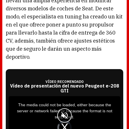
llevan una amplia experiencia en modificar
diversos modelos de coches de Seat. De este
modo, el especialista en tuning ha creado un kit
en el que ofrece poner a punto su propulsor
para llevarlo hasta la cifra de entrega de 360
CV, además, también ofrece ajustes estéticos
que de seguro le darán un aspecto más
deportivo.
VÍDEO RECOMENDADO
Vídeo de presentación del nuevo Peugeot e-208
GTI
T
h
i
The media could not be loaded, either because the
s
i
server or network failed or because the format is not
s
a
supported.
m
o
d
V
a
i