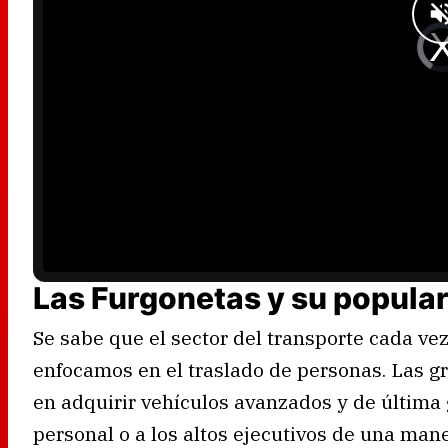
.
V
i
d
e
o
P
l
a
y
e
r
i
s
l
o
a
d
i
n
g
.
Las Furgonetas y su popula
Se sabe que el sector del transporte cada vez
enfocamos en el traslado de personas. Las 
en adquirir vehículos avanzados y de última 
personal o a los altos ejecutivos de una man