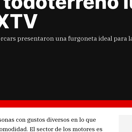
 todoterreno 
EXTV
cars presentaron una furgoneta ideal para la
onas con gustos diversos en lo que
omodidad. El sector de los motores es