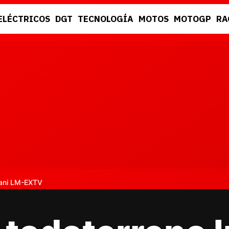
ELÉCTRICOS
DGT
TECNOLOGÍA
MOTOS
MOTOGP
RA
DGT
RACING
xani LM-EXTV