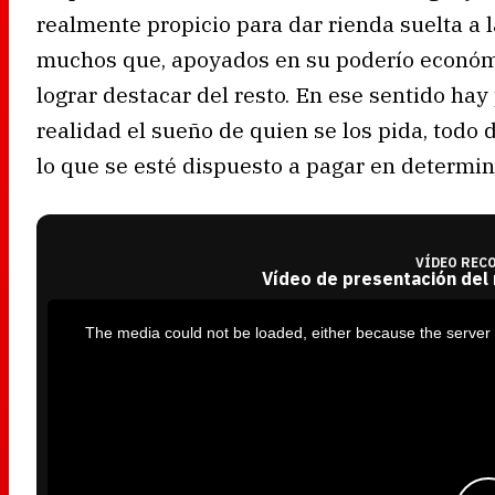
realmente propicio para dar rienda suelta a l
muchos que, apoyados en su poderío económic
lograr destacar del resto. En ese sentido ha
realidad el sueño de quien se los pida, todo
lo que se esté dispuesto a pagar en determ
VÍDEO REC
Vídeo de presentación del
T
h
i
The media could not be loaded, either because the server 
s
i
s
a
m
o
d
a
l
w
i
n
d
o
w