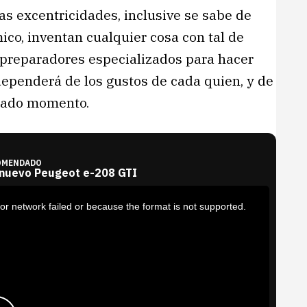
as excentricidades, inclusive se sabe de
o, inventan cualquier cosa con tal de
y preparadores especializados para hacer
 dependerá de los gustos de cada quien, y de
inado momento.
OMENDADO
 nuevo Peugeot e-208 GTI
or network failed or because the format is not supported.