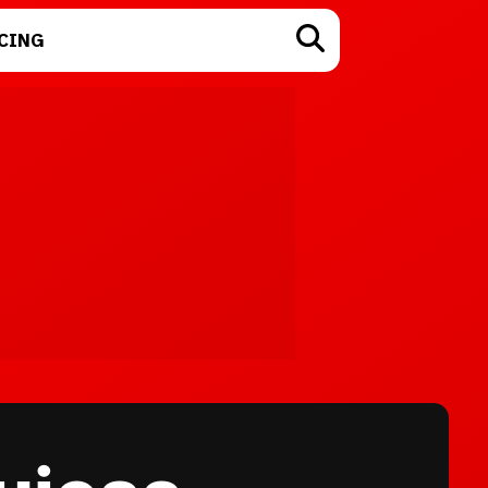
CING
TECNOLOGÍA