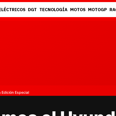
ELÉCTRICOS
DGT
TECNOLOGÍA
MOTOS
MOTOGP
RA
DGT
RACING
Edición Especial