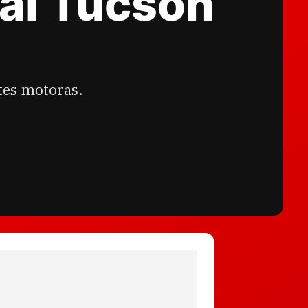
ai Tucson
ntes motoras.