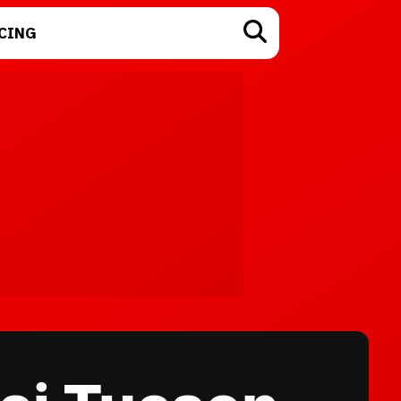
CING
TECNOLOGÍA