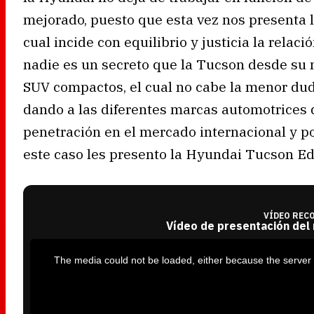
mejorado, puesto que esta vez nos presenta 
cual incide con equilibrio y justicia la relac
nadie es un secreto que la Tucson desde su 
SUV compactos, el cual no cabe la menor dud
dando a las diferentes marcas automotrices
penetración en el mercado internacional y p
este caso les presento la Hyundai Tucson Ed
VÍDEO REC
Vídeo de presentación del
T
h
i
The media could not be loaded, either because the server 
s
i
s
a
m
o
d
a