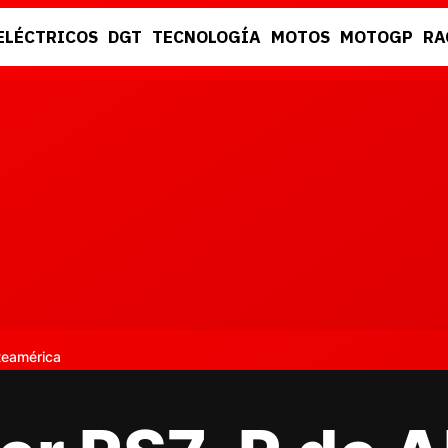
ELÉCTRICOS
DGT
TECNOLOGÍA
MOTOS
MOTOGP
RA
DGT
RACING
teamérica