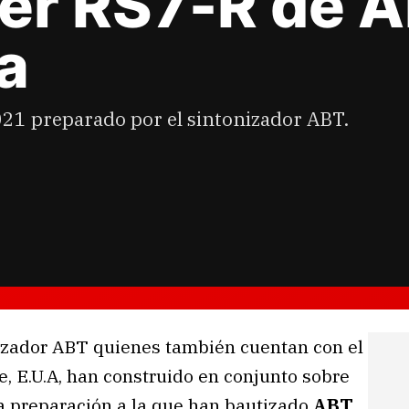
mer RS7-R de 
a
021 preparado por el sintonizador ABT.
nizador ABT quienes también cuentan con el
, E.U.A, han construido en conjunto sobre
 preparación a la que han bautizado
ABT