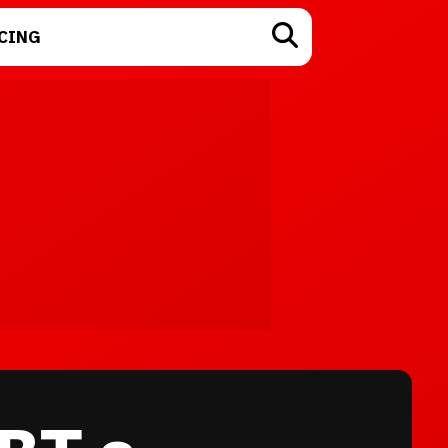
CING
TECNOLOGÍA