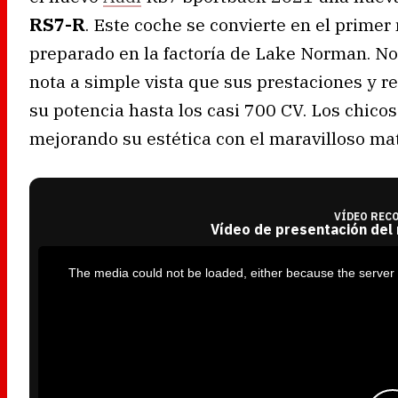
RS7-R
. Este coche se convierte en el prime
preparado en la factoría de Lake Norman. No
nota a simple vista que sus prestaciones y 
su potencia hasta los casi 700 CV. Los chico
mejorando su estética con el maravilloso mat
VÍDEO REC
Vídeo de presentación del
T
h
i
The media could not be loaded, either because the server 
s
i
s
a
m
o
d
a
l
w
i
n
d
o