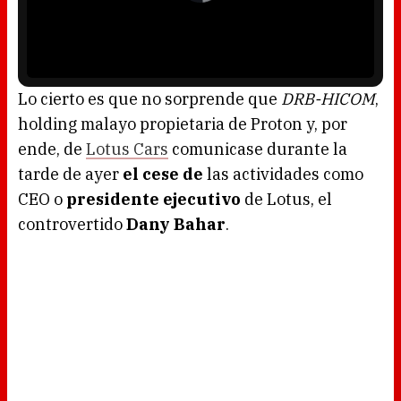
i
o
n
P
d
l
o
a
w
y
.
e
r
i
s
l
o
Lo cierto es que no sorprende que
DRB-HICOM
,
a
d
holding malayo propietaria de Proton y, por
i
n
g
ende, de
Lotus Cars
comunicase durante la
.
tarde de ayer
el cese de
las actividades como
CEO o
presidente ejecutivo
de Lotus, el
controvertido
Dany Bahar
.