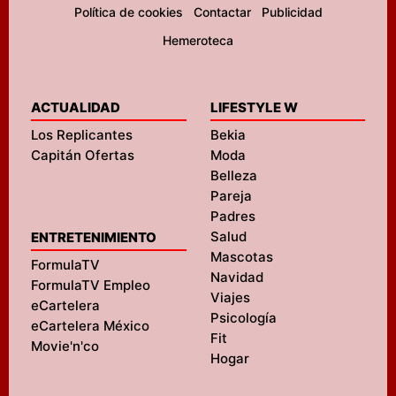
Política de cookies
Contactar
Publicidad
Hemeroteca
ACTUALIDAD
LIFESTYLE W
Los Replicantes
Bekia
Capitán Ofertas
Moda
Belleza
Pareja
Padres
Salud
ENTRETENIMIENTO
Mascotas
FormulaTV
Navidad
FormulaTV Empleo
Viajes
eCartelera
Psicología
eCartelera México
Fit
Movie'n'co
Hogar