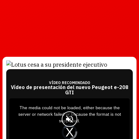
VÍDEO RECOMENDADO
Vídeo de presentación del nuevo Peugeot e-208
GTI
T
h
i
The media could not be loaded, either because the
s
i
server or network failed or because the format is not
s
a
supported.
m
o
d
V
a
i
l
d
w
e