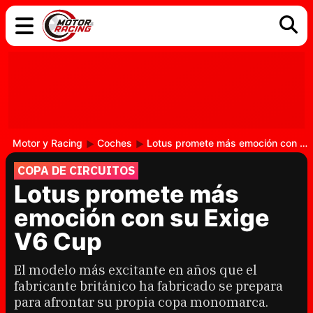
COCHES
ELÉCTRICOS
DGT
TECNOLOGÍA
MOTOS
MOTOGP
RACING
Motor y Racing
Coches
Lotus promete más emoción con su Exige V6 Cup
COPA DE CIRCUITOS
Lotus promete más
emoción con su Exige
V6 Cup
El modelo más excitante en años que el
fabricante británico ha fabricado se prepara
para afrontar su propia copa monomarca.