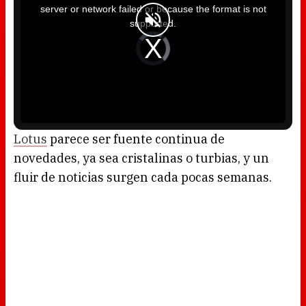
i
server or network failed or because the format is not
s
a
supported.
m
o
d
V
a
i
l
d
w
e
i
o
n
P
d
l
o
a
w
y
.
e
r
i
s
l
o
Lotus
parece ser fuente continua de
a
d
novedades, ya sea cristalinas o turbias, y un
i
n
g
fluir de noticias surgen cada pocas semanas.
.