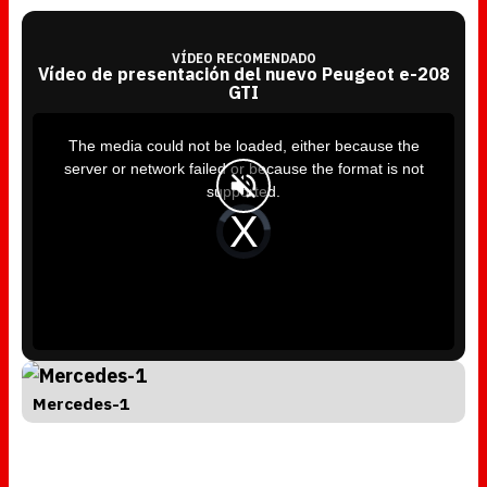
VÍDEO RECOMENDADO
Vídeo de presentación del nuevo Peugeot e-208
GTI
T
h
i
The media could not be loaded, either because the
s
i
server or network failed or because the format is not
s
a
supported.
m
o
d
V
a
i
l
d
w
e
i
o
n
P
d
l
o
a
w
y
.
e
r
i
s
l
o
a
d
Mercedes-1
i
n
g
.