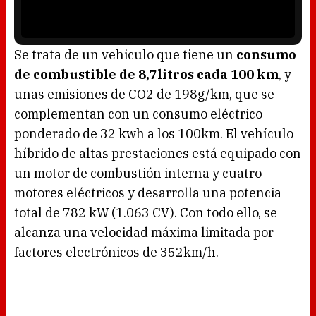
o
a
w
y
.
e
r
i
s
l
o
Se trata de un vehiculo que tiene un
consumo
a
d
de combustible de 8,7litros cada 100 km
, y
i
n
g
unas emisiones de CO2 de 198g/km, que se
.
complementan con un consumo eléctrico
ponderado de 32 kwh a los 100km. El vehículo
híbrido de altas prestaciones está equipado con
un motor de combustión interna y cuatro
motores eléctricos y desarrolla una potencia
total de 782 kW (1.063 CV). Con todo ello, se
alcanza una velocidad máxima limitada por
factores electrónicos de 352km/h.