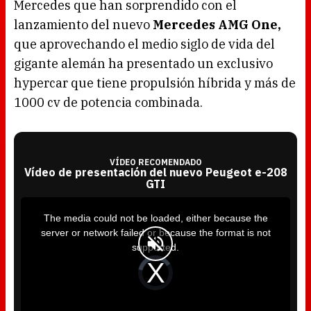
Mercedes que han sorprendido con el
lanzamiento del nuevo
Mercedes AMG One,
que aprovechando el medio siglo de vida del
gigante alemán ha presentado un exclusivo
hypercar que tiene propulsión híbrida y más de
1000 cv de potencia combinada.
VÍDEO RECOMENDADO
Vídeo de presentación del nuevo Peugeot e-208
GTI
T
h
i
The media could not be loaded, either because the
s
i
server or network failed or because the format is not
s
a
supported.
m
o
d
V
a
i
l
d
w
e
i
o
n
P
d
l