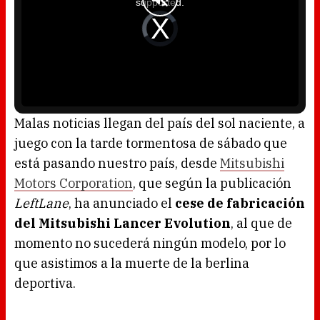
supported.
m
o
d
V
a
i
l
d
w
e
i
o
n
P
d
l
o
a
w
y
.
e
r
i
s
l
o
Malas noticias llegan del país del sol naciente, a
a
d
juego con la tarde tormentosa de sábado que
i
n
g
está pasando nuestro país, desde
Mitsubishi
.
Motors Corporation
, que según la publicación
LeftLane
, ha anunciado el
cese de fabricación
del Mitsubishi Lancer Evolution
, al que de
momento no sucederá ningún modelo, por lo
que asistimos a la muerte de la berlina
deportiva.