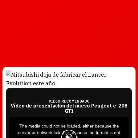
VÍDEO RECOMENDADO
Vídeo de presentación del nuevo Peugeot e-208
GTI
T
h
i
The media could not be loaded, either because the
s
i
server or network failed or because the format is not
s
a