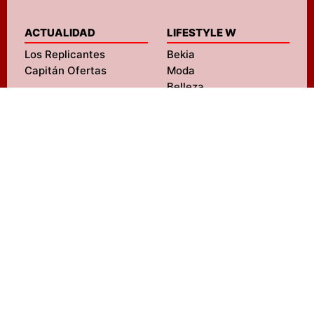
ACTUALIDAD
LIFESTYLE W
Los Replicantes
Bekia
Capitán Ofertas
Moda
Belleza
Pareja
Padres
Salud
ENTRETENIMIENTO
Mascotas
FormulaTV
Navidad
FormulaTV Empleo
Viajes
eCartelera
Psicología
eCartelera México
Fit
Movie'n'co
Hogar
LIFESTYLE M
SERVICIOS
MENzig
Diseño web