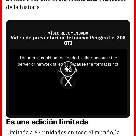
de la historia.
VÍDEO RECOMENDADO
Vídeo de presentación del nuevo Peugeot e-208
GTI
T
h
i
The media could not be loaded, either because the
s
i
server or network failed or because the format is not
s
a
supported.
m
o
d
V
a
i
l
d
w
e
i
o
n
P
d
l
o
a
w
y
.
e
r
i
s
l
Es una edición limitada
o
a
d
i
Limitada a 62 unidades en todo el mundo, la
n
g