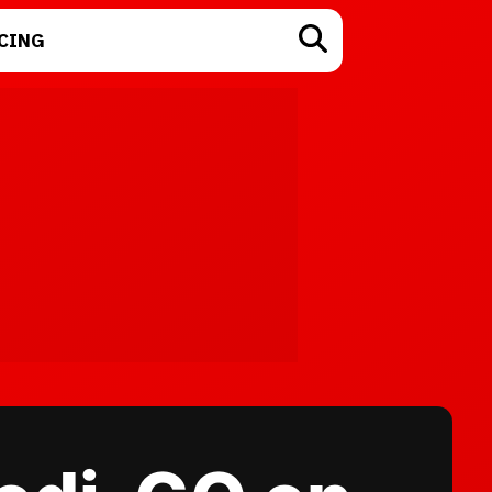
CING
TECNOLOGÍA