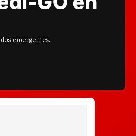
redi-GO en
cados emergentes.