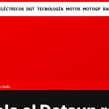
ELÉCTRICOS
DGT
TECNOLOGÍA
MOTOS
MOTOGP
RA
DGT
RACING
 Delhi