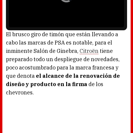
i
o
n
P
d
l
o
a
w
y
.
e
r
i
s
l
o
El brusco giro de timón que están llevando a
a
d
cabo las marcas de PSA es notable, para el
i
n
g
inminente Salón de Ginebra,
Citroën
tiene
.
preparado todo un despliegue de novedades,
poco acostumbrado para la marca francesa y
que denota
el alcance de la renovación de
diseño y producto en la firma
de los
chevrones.