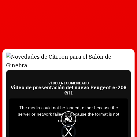
VÍDEO RECOMENDADO
Vídeo de presentación del nuevo Peugeot e-208
GTI
T
h
i
The media could not be loaded, either because the
s
i
server or network failed or because the format is not
s
a
supported.
m
o
d
V
a
i
l
d
w
e