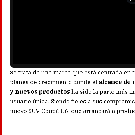
e
o
P
l
a
y
e
r
i
s
l
o
a
d
i
n
g
.
Se trata de una marca que está centrada en t
planes de crecimiento donde el
alcance de 
y nuevos productos
ha sido la parte más i
usuario única. Siendo fieles a sus compromi
nuevo SUV Coupé U6, que arrancará a produc