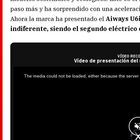
paso más y ha sorprendido con una aceleració
Ahora la marca ha presentado el
Aiways U6i
indiferente, siendo el segundo eléctrico d
VÍDEO REC
Vídeo de presentación del
T
h
i
The media could not be loaded, either because the server 
s
i
s
a
m
o
d
a
l
w
i
n
d
o
w
.
V
i
d