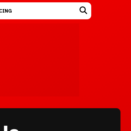
CING
TECNOLOGÍA