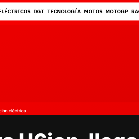
ELÉCTRICOS
DGT
TECNOLOGÍA
MOTOS
MOTOGP
RA
DGT
RACING
ión eléctrica