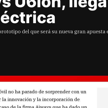
 U6ion, llega
léctrica
prototipo del que será su nueva gran apuesta e
óvil no ha parado de sorprender con un
la innovación y la incorporación de
 caso de la firma Aiways que ha dado un