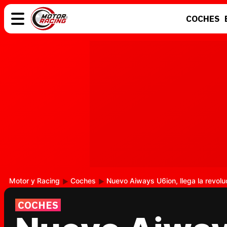
COCHES
COCHES
ELÉCTRICOS
MOTOS
MOTOGP
Motor y Racing
Coches
Nuevo Aiways U6ion, llega la revoluc
COCHES