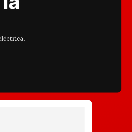
 la
léctrica.