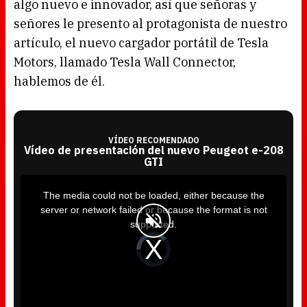
algo nuevo e innovador, así que señoras y
señores le presento al protagonista de nuestro
artículo, el nuevo cargador portátil de Tesla
Motors, llamado Tesla Wall Connector,
hablemos de él.
VÍDEO RECOMENDADO
Vídeo de presentación del nuevo Peugeot e-208
GTI
T
h
i
The media could not be loaded, either because the
s
i
server or network failed or because the format is not
s
a
supported.
m
o
d
V
a
i
l
d
w
e
i
o
n
P
d
l
o
a
w
y
.
e