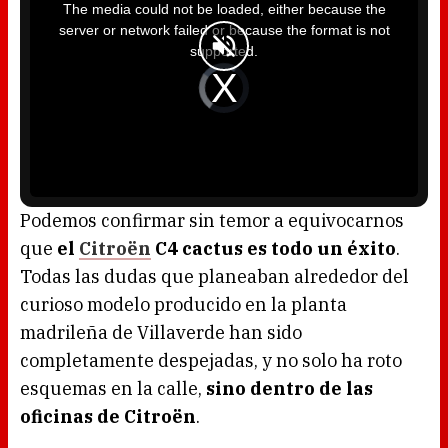
i
The media could not be loaded, either because the
s
i
server or network failed or because the format is not
s
a
supported.
m
o
d
V
a
i
l
d
w
e
i
o
n
P
d
l
o
a
w
y
.
e
r
i
s
l
o
Podemos confirmar sin temor a equivocarnos
a
d
que
el
Citroën
C4 cactus es todo un éxito
.
i
n
g
Todas las dudas que planeaban alrededor del
.
curioso modelo producido en la planta
madrileña de Villaverde han sido
completamente despejadas, y no solo ha roto
esquemas en la calle,
sino dentro de las
oficinas de Citroën
.