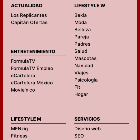
ACTUALIDAD
LIFESTYLE W
Los Replicantes
Bekia
Capitán Ofertas
Moda
Belleza
Pareja
Padres
Salud
ENTRETENIMIENTO
Mascotas
FormulaTV
Navidad
FormulaTV Empleo
Viajes
eCartelera
Psicología
eCartelera México
Fit
Movie'n'co
Hogar
LIFESTYLE M
SERVICIOS
MENzig
Diseño web
Fitness
SEO