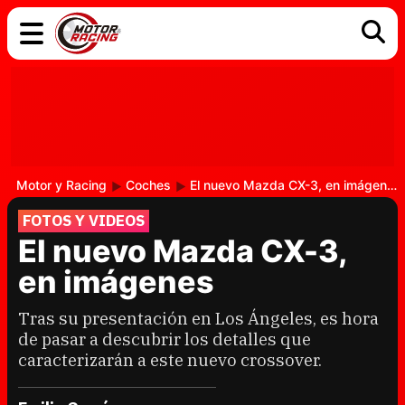
COCHES
ELÉCTRICOS
DGT
TECNOLOGÍA
MOTOS
MOTOGP
RACING
Motor y Racing
Coches
El nuevo Mazda CX-3, en imágenes
FOTOS Y VIDEOS
El nuevo Mazda CX-3,
en imágenes
Tras su presentación en Los Ángeles, es hora
de pasar a descubrir los detalles que
caracterizarán a este nuevo crossover.