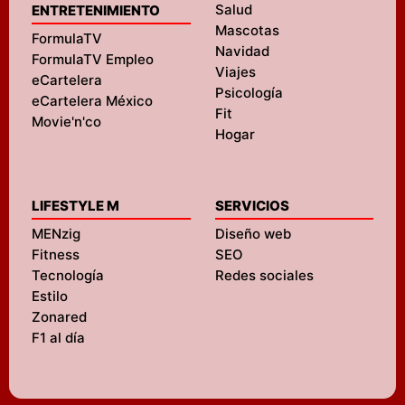
Salud
ENTRETENIMIENTO
Mascotas
FormulaTV
Navidad
FormulaTV Empleo
Viajes
eCartelera
Psicología
eCartelera México
Fit
Movie'n'co
Hogar
LIFESTYLE M
SERVICIOS
MENzig
Diseño web
Fitness
SEO
Tecnología
Redes sociales
Estilo
Zonared
F1 al día