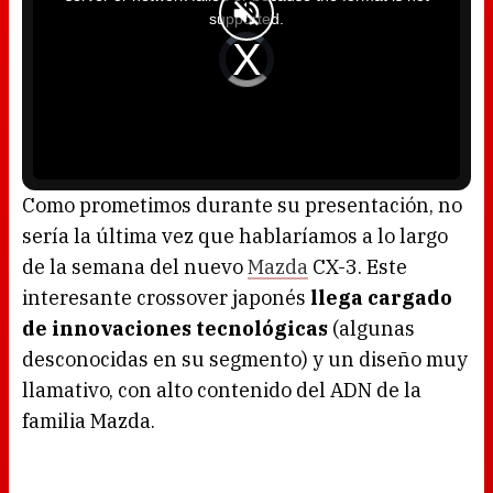
a
supported.
m
o
d
V
a
i
l
d
w
e
i
o
n
P
d
l
o
a
w
y
.
e
r
i
s
l
o
Como prometimos durante su presentación, no
a
d
sería la última vez que hablaríamos a lo largo
i
n
g
de la semana del nuevo
Mazda
CX-3. Este
.
interesante crossover japonés
llega cargado
de innovaciones tecnológicas
(algunas
desconocidas en su segmento) y un diseño muy
llamativo, con alto contenido del ADN de la
familia Mazda.