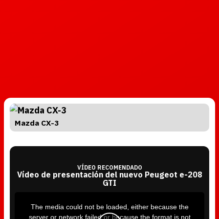
Mazda CX-3
VÍDEO RECOMENDADO
Vídeo de presentación del nuevo Peugeot e-208
GTI
T
h
i
The media could not be loaded, either because the
s
i
server or network failed or because the format is not
s