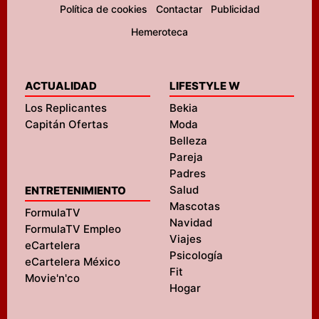
Política de cookies
Contactar
Publicidad
Hemeroteca
ACTUALIDAD
LIFESTYLE W
Los Replicantes
Bekia
Capitán Ofertas
Moda
Belleza
Pareja
Padres
Salud
ENTRETENIMIENTO
Mascotas
FormulaTV
Navidad
FormulaTV Empleo
Viajes
eCartelera
Psicología
eCartelera México
Fit
Movie'n'co
Hogar