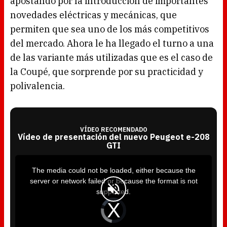
apostando por la introducción de importantes
novedades eléctricas y mecánicas, que
permiten que sea uno de los más competitivos
del mercado. Ahora le ha llegado el turno a una
de las variante más utilizadas que es el caso de
la Coupé, que sorprende por su practicidad y
polivalencia.
VÍDEO RECOMENDADO
Vídeo de presentación del nuevo Peugeot e-208
GTI
T
h
i
The media could not be loaded, either because the
s
i
server or network failed or because the format is not
s
a
supported.
m
o
d
V
a
i
l
d
w
e
i
o