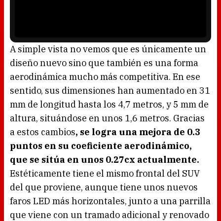
n
P
d
l
o
a
w
y
.
e
r
i
s
l
o
A simple vista no vemos que es únicamente un
a
d
diseño nuevo sino que también es una forma
i
n
g
aerodinámica mucho más competitiva. En ese
.
sentido, sus dimensiones han aumentado en 31
mm de longitud hasta los 4,7 metros, y 5 mm de
altura, situándose en unos 1,6 metros. Gracias
a estos cambios
, se logra una mejora de 0.3
puntos en su coeficiente aerodinámico,
que se sitúa en unos 0.27cx actualmente.
Estéticamente tiene el mismo frontal del SUV
del que proviene, aunque tiene unos nuevos
faros LED más horizontales, junto a una parrilla
que viene con un tramado adicional y renovado