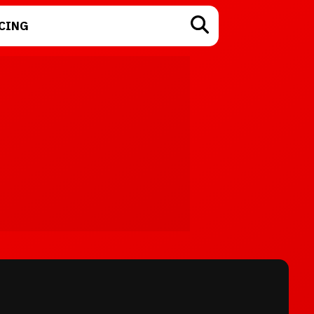
CING
TECNOLOGÍA