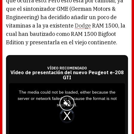
que ocurra esto. Pero esto está por cambiar, ya
que el sintonizador GME (German Motors &
Engineering) ha decidido añadir un poco de
vitaminas a la ya existente
Dodge
RAM 1500, la
cual han bautizado como RAM 1500 Bigfoot
Edition y presentarla en el viejo continente.
VÍDEO RECOMENDADO
Vídeo de presentación del nuevo Peugeot e-208
GTI
T
h
i
The media could not be loaded, either because the
s
i
server or network failed or because the format is not
s
a
supported.
m
o
d
V
a
i
l
d
w
e
i
o
n
P
d
l
o
a