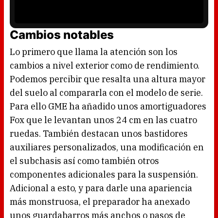
w
y
.
e
r
i
s
l
Cambios notables
o
a
d
i
Lo primero que llama la atención son los
n
g
.
cambios a nivel exterior como de rendimiento.
Podemos percibir que resalta una altura mayor
del suelo al compararla con el modelo de serie.
Para ello GME ha añadido unos amortiguadores
Fox que le levantan unos 24 cm en las cuatro
ruedas. También destacan unos bastidores
auxiliares personalizados, una modificación en
el subchasis así como también otros
componentes adicionales para la suspensión.
Adicional a esto, y para darle una apariencia
más monstruosa, el preparador ha anexado
unos guardabarros más anchos o pasos de